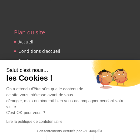
Plan du site
Accueil
Conditions d’accueil
Tarifs
Une journée type
Salut c'est nous...
les Cookies !
Galerie
Chats pensionnaires
On a attendu d'être sûrs que le contenu de
ce site vous intéresse avant de vous
Nos installations
déranger, mais on aimerait bien vous accompagner pendant votre
Vidéos
visite...
C'est OK pour vous ?
Contact
Lire la politique de confidentialité
Consentements certifiés par
Informations