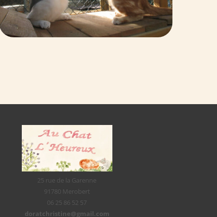
25 rue de la Garenne
91780 Merobert
06 25 86 52 57
doratchristine@gmail.com